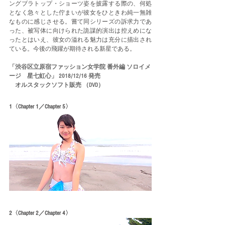
ングブラトップ・ショーツ姿を披露する際の、何処
となく急々とした佇まいが彼女をひときわ純一無雑
なものに感じさせる。嘗て同シリーズの訴求力であ
った、被写体に向けられた詭謀的演出は控えめにな
ったとはいえ、彼女の溢れる魅力は充分に描出され
ている。今後の飛躍が期待される新星である。 
「渋谷区立原宿ファッション女学院 番外編 ソロイメ
ージ　星七虹心」 2018/12/16 発売
    オルスタックソフト販売 （DVD）
1〈Chapter 1／Chapter 5〉
2〈Chapter 2／Chapter 4〉