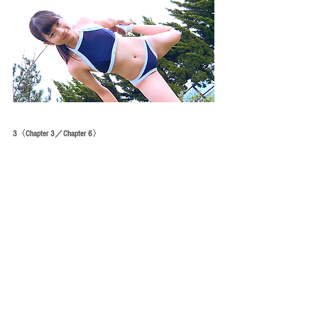
3〈Chapter 3／Chapter 6〉
タグ：
星七虹心
image-V