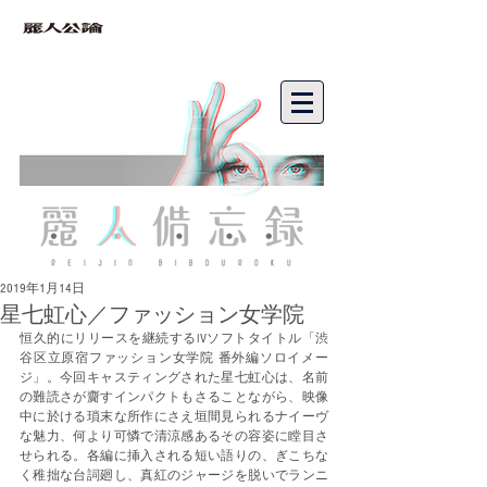
bibouroku
2019年1月14日
星七虹心／ファッション女学院
恒久的にリリースを継続するIVソフトタイトル「渋
谷区立原宿ファッション女学院 番外編ソロイメー
ジ」。今回キャスティングされた星七虹心は、名前
の難読さが齎すインパクトもさることながら、映像
中に於ける瑣末な所作にさえ垣間見られるナイーヴ
な魅力、何より可憐で清涼感あるその容姿に瞠目さ
せられる。各編に挿入される短い語りの、ぎこちな
く稚拙な台詞廻し、真紅のジャージを脱いでランニ