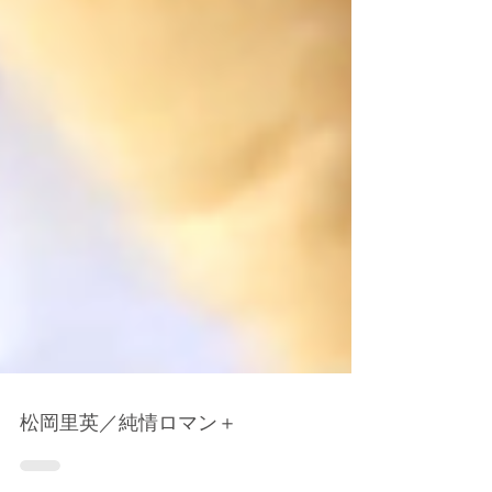
松岡里英／純情ロマン＋