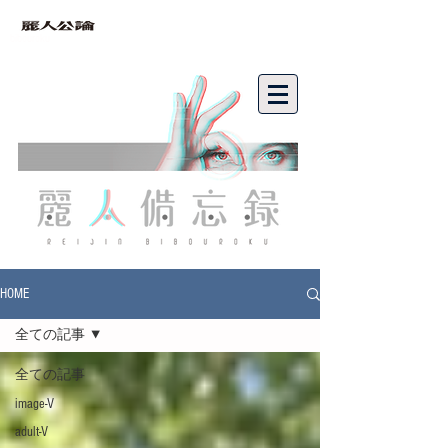
bibouroku
HOME
全ての記事
全ての記事
image-V
adult-V