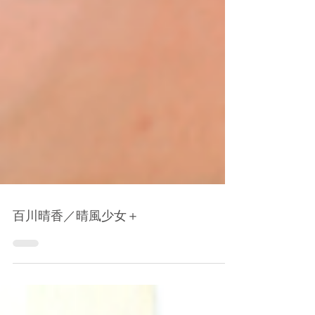
百川晴香／晴風少女＋