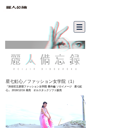
bibouroku
星七虹心／ファッション女学院（1）
「渋谷区立原宿ファッション女学院 番外編 ソロイメージ 星七虹
心」 2018/12/16 発売 オルスタックソフト販売