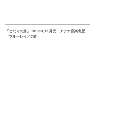
「となりの妹」 2013/04/13 発売　アテナ音楽出版
（ブルーレイ／DVD）
タグ：
大空舞
image-V
Feature Article