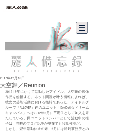
bibouroku
2017年12月16日
大空舞／Reunion
2012-13年にかけて活動したアイドル、大空舞の映像
作品を総括する。ネット閲読が叶う情報によれば、
彼女の芸能活動における根幹であった、アイドルグ
ループ「ALLOVER」内のユニット「DokiDoki☆ドリーム
キャンパス」へは2012年6月に三期生として加入を果
たしている。同ユニットメンバーとして活動中の様
子は、当時のブログ記事が現在でも閲覧可能だ。
しかし、翌年活動休止の末、6月には所属事務所との