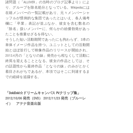
諸問題（「ALLOVER」の当時のブログ記事より）によ
り、グループを除名処分となっている。Wikipediaには
在籍メンバーの一覧記載があり、元々メンバーシャ
ッフルが慣例的な集団であったとはいえ、各人備考
欄に「卒業」表記が並ぶなか、彼女を含む数名の
「除名」扱いメンバーに、何らかの紛擾勃発があっ
たことを推量せざるを得ない。
そうした短い活動期間であったにも拘わらず、3本の
単体イメージ作品を持つ。ユニットとしての活動開
始とほぼ並行して映像作品のリリースが開始され、
2013.4月の「となりの妹」発売から程なくして活動に
終焉を迎えることとなる。彼女の作品としては、そ
の話題性から最終作品「となりの妹」のみがとかく
着目されがちであるが、本項ではそこに到達するま
での経緯を追躡する。
「DokiDoki☆ドリームキャンパス PVクリップ集」
2012/10/06 発売（DVD） 2012/11/23 発売（ブルーレ
イ）　アテナ音楽出版