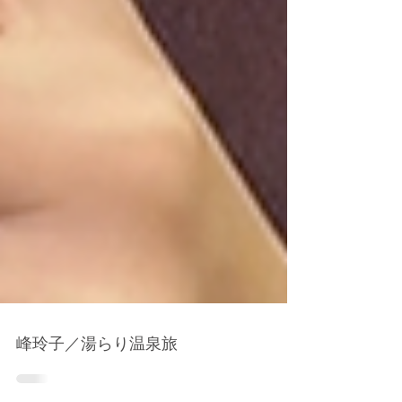
峰玲子／湯らり温泉旅