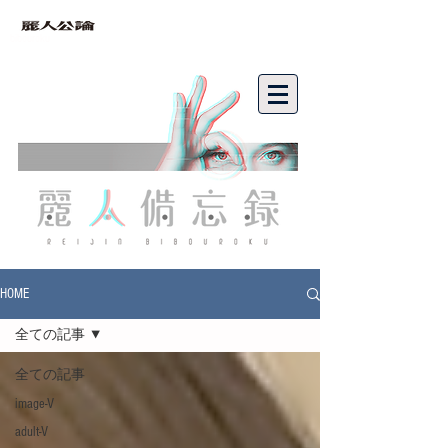
bibouroku
HOME
全ての記事
全ての記事
image-V
adult-V