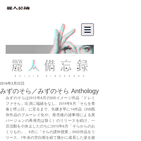
bibouroku
2016年3月22日
みずのそら／みずのそら Anthology
みずのそらは2012年8月のDVDイメージ作品「ドレミ
ファそら」出演に端緒をなし、2014年8月「そらを青
春と呼ぶ日」に至るまで、矢継ぎ早に14作品（DVD既
存作品のブルーレイ化や、発売後の諸事情による異
バージョンの再発売は除く）のリリースを続け、一
旦活動を小休止したのちに2015年6月「そらからのお
くりもの」、9月に「そらの課外授業」DVD2作品をリ
リース、1年余の空白期を経て微かに成長した姿を披