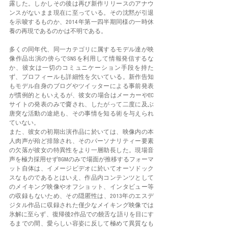
露した。しかしその後は再び新作リリースのアナウ
ンスがないまま現在に至っている。その沈黙が引退
を示唆するものか、2014年第一四半期同様の一時休
養の再現であるのかは不明である。
多くの同年代、同一カテゴリに属するモデル達が映
像作品出演の傍らでSNSを利用して情報発信するな
か、彼女は一切のコミュニケーション手段を持た
ず、プロフィールも詳細性を欠いている。新作告知
もモデル自身のブログやツイッターによる事前発表
が慣例的ともいえるが、彼女の場合はメーカーやEC
サイトの発表のみで齎され、したがって二度に及ぶ
唐突な活動の途絶も、その事情を知る術を与えられ
ていない。
また、彼女の初期出演作品に於いては、映像内の本
人肉声が殆ど排除され、そのパーソナリティー要素
の欠落が彼女の特異性をより一層助長した。現場音
声を極力採用せずBGMのみで場面が推移するフォーマ
ット自体は、イメージビデオに於いてオーソドック
スなものであるとはいえ、作品内コンテンツとして
のメイキング映像やオフショット、インタビュー等
の収録もないため、その隠匿性は、2013年のエスデ
ジタル作品に収録された僅少なメイキング映像では
氷解に至らず、復帰後2作品での饒舌な語りを目にす
るまでの間、愛らしい容姿に反して極めて異質なも