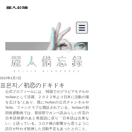
bibouroku
2023年3月1日
표은지／初恋のドキドキ
公式プロフィールには、“韓国でのグラビアモデルや
YouTuberとして活躍、２０２２年より日本に活動の場
を広げる”とあり、既にYouTubeの公式チャンネルや
TikTok、ファンクラブも開設されている。YouTubeの初
回挨拶動画では、冒頭部でカンペ読みらしい片言の
日本語挨拶のあと母国語に戻り「日本語は出来な
い」と語っている。コロナ禍の影響から思うように
訪日が叶わず頓挫した活動予定もあったとのこと。