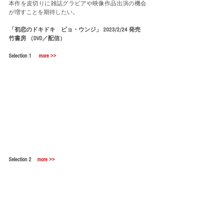
本作を皮切りに雑誌グラビアや映像作品出演の機会
が増すことを期待したい。
「初恋のドキドキ　ピョ・ウンジ」 2023/2/24 発売　
竹書房 （DVD／配信）
Selection 1　 
more >>
Selection 2　
more >>