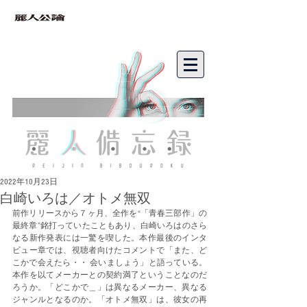
bibouroku
2022年10月23日
白崎いろは／オトメ無双
前作リリースから７ヶ月、全作を“「青春三部作」の
最終章”銘打っていたこともあり、白崎いろはのさら
なる新作発表には一驚を喫した。本作最後のインタ
ビュー章では、視聴者向けたコメントで「また、ど
こかで会えたら・・ 会いましょう」と語っている。
本作を以てメーカーとの契約満了ということなのだ
ろうか。「どこかで＿」は異なるメーカー、異なる
ジャンルとなるのか。「オトメ無双」は、彼女の再