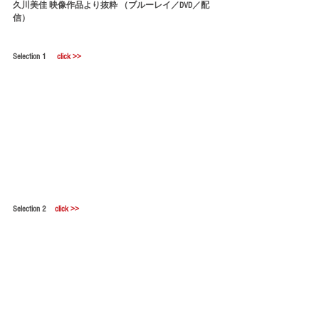
久川美佳 映像作品より抜粋 （ブルーレイ／DVD／配
信）
Selection 1　 
click >>
Selection 2　
click >>