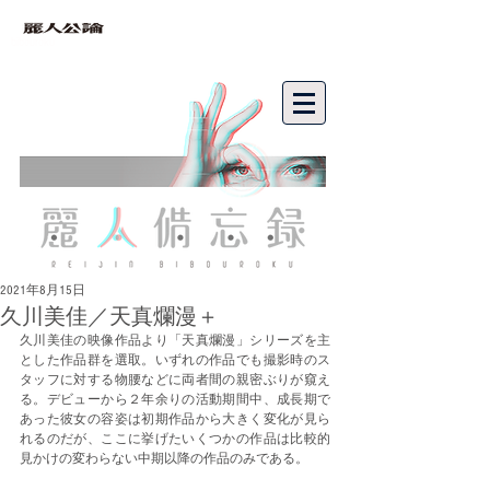
bibouroku
2021年8月15日
久川美佳／天真爛漫＋
久川美佳の映像作品より「天真爛漫」シリーズを主
とした作品群を選取。いずれの作品でも撮影時のス
タッフに対する物腰などに両者間の親密ぶりが窺え
る。デビューから２年余りの活動期間中、成長期で
あった彼女の容姿は初期作品から大きく変化が見ら
れるのだが、ここに挙げたいくつかの作品は比較的
見かけの変わらない中期以降の作品のみである。