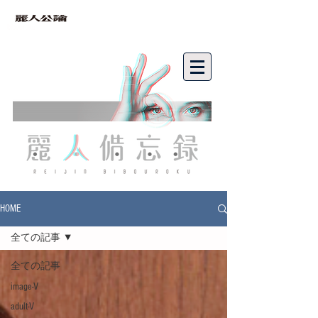
bibouroku
HOME
全ての記事
全ての記事
image-V
adult-V