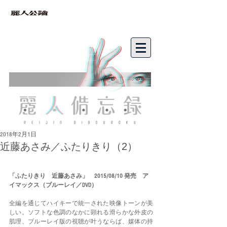
bibouroku
2018年2月1日
近藤あさみ／ふたりきり（2）
「ふたりきり　近藤あさみ」　2015/08/10 発売　ア
イマックス（ブルーレイ／DVD）
全編を通じてハイキーで統一された映像トーンが美
しい。ソフトな色調のなかに顕れる滑らかな外皮の
肌理、ブルーレイ版の視聴が叶うならば、媒体の持