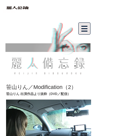
bibouroku
笹山りん／Modification（2）
笹山りん 出演作品より抜粋（DVD／配信）