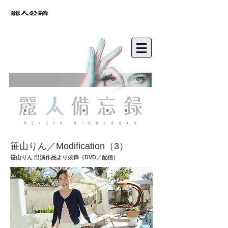
bibouroku
笹山りん／Modification（3）
笹山りん 出演作品より抜粋（DVD／配信）