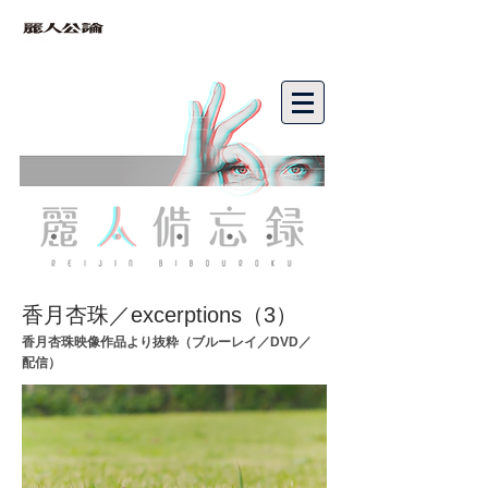
bibouroku
香月杏珠／excerptions（3）
香月杏珠映像作品より抜粋（ブルーレイ／DVD／
配信）