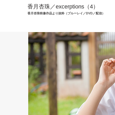
香月杏珠／excerptions（4）
香月杏珠映像作品より抜粋（ブルーレイ／DVD／配信）