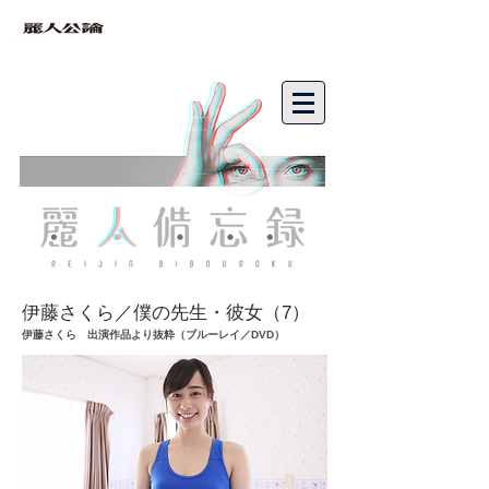
bibouroku
伊藤さくら／僕の先生・彼女（7）
伊藤さくら 出演作品より抜粋（ブルーレイ／DVD）