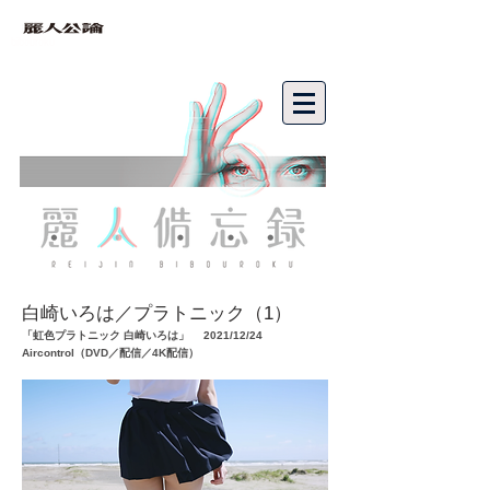
bibouroku
白崎いろは／プラトニック（1）
「虹色プラトニック 白崎いろは」 2021/12/24
Aircontrol（DVD／配信／4K配信）