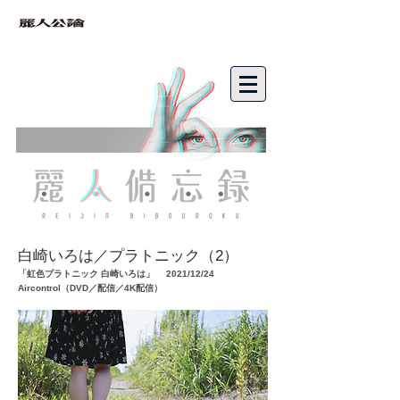
bibouroku
白崎いろは／プラトニック（2）
「虹色プラトニック 白崎いろは」 2021/12/24
Aircontrol（DVD／配信／4K配信）