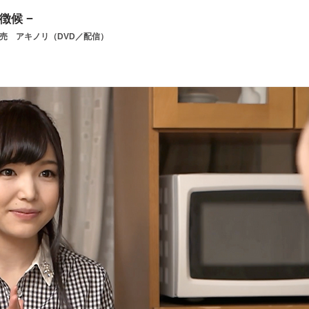
 徴候 −
3発売 アキノリ（DVD／配信）