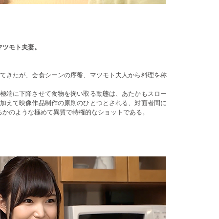
マツモト夫妻。
てきたが、会食シーンの序盤、マツモト夫人から料理を称
極端に下降させて食物を掬い取る動態は、あたかもスロー
加えて映像作品制作の原則のひとつとされる、対面者間に
るかのような極めて異質で特権的なショットである。