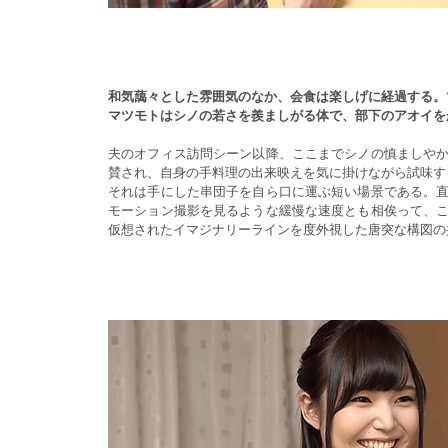
和気藹々とした雰囲気のなか、会
食は楽しげに経過する。
マツモトはシノの若さを羨ましがる体で、部下のアオイを
夫のオフィス訪問シーン以降、ここまでシノの慎ましや
賛され、自身の手料理の出来映えを気に掛けながら試味す
それは手にした串団子を自ら口に運ぶ短い場景である。
モーション撮影を見るような緩慢な速度とも相俟って、
仮想されたイマジナリーラインを度外視した唐突な構図の