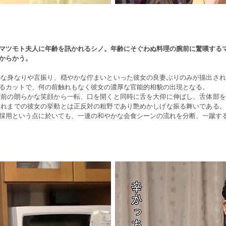
マツモト夫人に年齢を訊かれるシノ。年齢にそぐわぬ料理の腕前に驚嘆する
からかう。
かな身なりや言振り、穏やかな佇まいといった彼女の良妻ぶりのみが描出され
るカットで、何の前触れもなく彼女の濃厚な官能的相貌の出現となる。
直前の朗らかな笑顔から一転、口を開くと同時に舌を大仰に伸ばし、舌体部を
これまでの彼女の挙動とは正反対の粗野であり艶めかしげな振る舞いである。
採用という点に於いても、一連の和やかな会食シーンの流れを分断、一蹴す