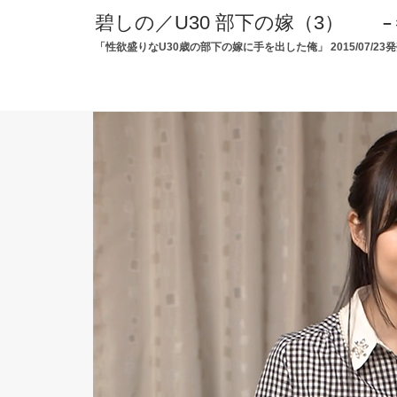
碧しの／U30 部下の嫁（3）
−
「性欲盛りなU30歳の部下の嫁に手を出した俺」 2015/07/2