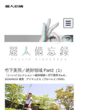
bibouroku
竹下美羽／絶対領域 Part2（1）
「ニーハイコレクション 〜絶対領域〜 竹下美羽 Part2」
2016/06/10 発売 アイマックス（ブルーレイ／DVD）