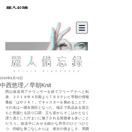
bibouroku
2020年6月10日
中西悠理／早朝Knit
岡山放送局アナウンサーを経てフリーアナへと転
身、２０１８年４月期よりＴＢＳテレビ早朝の情報
番組「はやドキ！」でキャスターを務めることで、
その名は一躍全国区となった。端正で気品ある面立
ちと悠揚たる語り口調、立ち姿からそこはかとなく
漂う凛とした佇まいに魅了される視聴者も多いこと
だろう。放送中にみせる細かな所作のひとつひと
つ、些細な身ごなしからは、彼女の慎ましさ、周囲