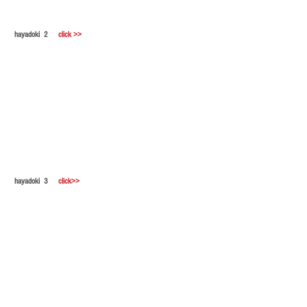
hayadoki
2　 
click >>
hayadoki
3　 
click>>