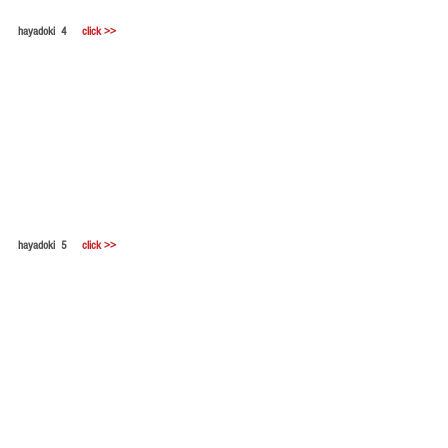
hayadoki
4
click >>
hayadoki
5
click >>