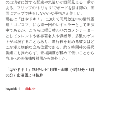
の出演者に対する配慮や気遣いが垣間見える一瞬が
ある。フリップの“トリキリ”でボードを指す際の、画
面にアップで映るしなやかな手指さえ美しい。
現在は「はやドキ！」に加えて同局放送中の情報番
組「ゴゴスマ」にも週一回のレギュラーとして出演
中であるが、こちらは曜日替わりのコメンテーター
としてタレントや各界著名人や識者等、多数のゲス
トが出演することもあり、進行役を勤める彼女はど
こか添え物的な立ち位置である。約２時間枠の長尺
番組にも拘わらず、登場頻度が極めて低いことから
当項への画像捕獲対照から除外した。
「はやドキ！」TBSテレビ 月曜～金曜（4時25分～6時
00分）出演回より抜粋
hayadoki 1
click >>