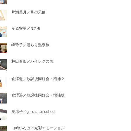
片瀬美月／月の天使
良原安美／Nスタ
峰玲子／湯らり温泉旅
林田百加／ハイレグの国
倉澤遥／放課後同好会・増補２
倉澤遥／放課後同好会・増補版
夏涼子／girl's after school
白崎いろは／光彩エモーション