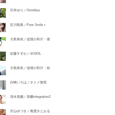
沢井ゆり／Omnibus
百川晴香／Pure Smile＋
大島珠奈／追憶の剥片・後
佐藤すずか／＠IDOL
大島珠奈／追憶の剥片・前
白崎いろは／オトメ無双
清水美蘭／美蘭integration2
沢山ゆづき／風透きとおる