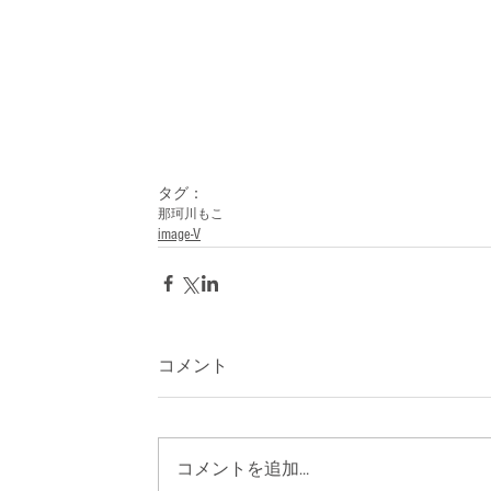
タグ：
那珂川もこ
image-V
コメント
コメントを追加…