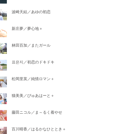
波崎天結／あゆの初恋
新庄夢／夢心地＋
林田百加／またガール
표은지／初恋のドキドキ
松岡里英／純情ロマン＋
猫美美／ぴゅあはーと＋
藤田ニコル／ま～るく着やせ
百川晴香／はるかなひととき＋