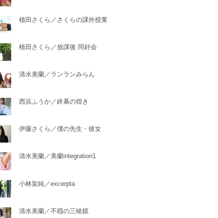
植田さくら／さくらの課外授業
植田さくら／放課後 同好会
清水美蘭／ランランみらん
西浜ふうか／終幕の煌き
伊藤さくら／僕の先生・彼女
清水美蘭／美蘭integration1
小林架純／excerpta
清水美蘭／不穏の三稜鏡