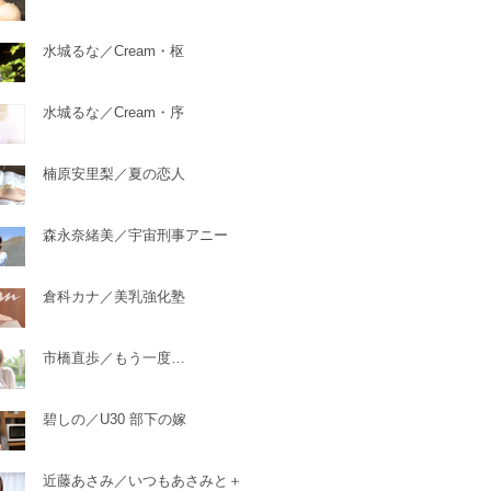
水城るな／Cream・枢
水城るな／Cream・序
楠原安里梨／夏の恋人
森永奈緒美／宇宙刑事アニー
倉科カナ／美乳強化塾
市橋直歩／もう一度…
碧しの／U30 部下の嫁
近藤あさみ／いつもあさみと＋