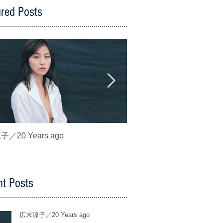
ured Posts
／20 Years ago
波崎天結／あゆの初恋
t Posts
広末涼子／20 Years ago