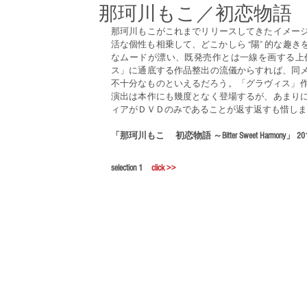
那珂川もこ／初恋物語
那珂川もこがこれまでリリースしてきたイメー
活な個性も相乗して、どこかしら “陽” 的な趣
なムードが漂い、既発売作とは一線を画する上
ス」に通底する作品整出の流儀からすれば、同
不十分なものといえるだろう。「グラヴィス」作品
演出は本作にも幾度となく登場するが、あまり
ィアがＤＶＤのみであることが返す返すも惜しま
「那珂川もこ 　初恋物語 ～Bitter Sweet Harmony」
selection 1
click >>