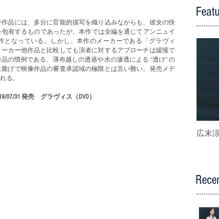
Feat
ジ作品には、多分に官能的描写を織り込みながらも、彼女の快
きを包有するものであったが、本作では全編を通じてアンニュイ
作となっている。しかし、本作のメーカーである「グラヴィ
メーカー他作品と比較しても演者に対するアプローチは緩慢で
の慣例である、薄布越しの透過や水の滲透による “透け” の
に朧げで映像作品の審査承認域の極限とは言い難い。発売メデ
れる。
 2019/07/31 発売　グラヴィス（DVD）
広末涼子
Recen