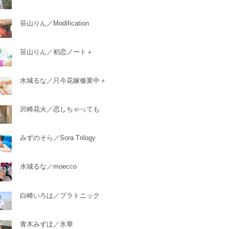
笹山りん／Modification
笹山りん／初恋ノート＋
水城るな／只今花嫁修業中＋
沢崎花火／恋しちゃっても
みずのそら／Sora Trilogy
水城るな／moecco
白崎いろは／プラトニック
青木みずほ／氷華