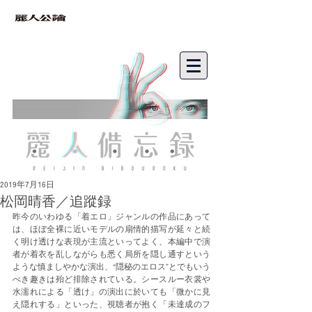
bibouroku
2019年7月16日
松岡晴香／追蹤録
昨今のいわゆる「着エロ」ジャンルの作品にあって
は、ほぼ全裸に近いモデルの扇情的描写が延々と続
く明け透けな表現が主流といってよく、本編中で演
者が着衣を乱しながらも悉く局所を隠し通すという
ような慎ましやかな演出、“隠秘のエロス”とでもいう
べき趣きは殆ど排除されている。シースルー衣裳や
水濡れによる「透け」の演出に於いても「微かに見
え隠れする」といった、視聴者が抱く「未達成のフ