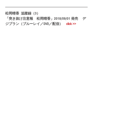
松岡晴香  追蹤録（3）
「突き抜け注意報　松岡晴香」2018/09/01 発売　 デ
ジプラン（ブルーレイ／DVD／配信）　
click >>
タグ：
松岡晴香
image-V