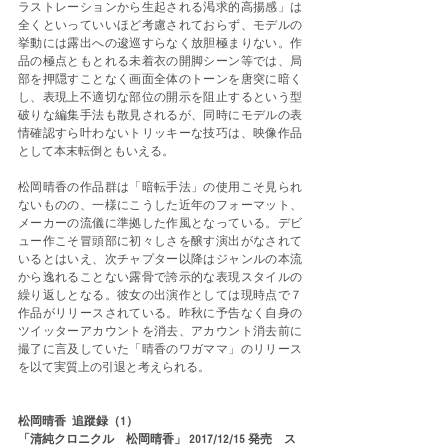
ラストレーションから生起される渇求的高揚感」は
全くといっていいほど考慮されておらず、モデルの
挙動には露出への逡巡すらなく放胆極まりない。作
品の極点ともとれる未着衣の開脚シーン等では、局
部を押隠すことなく画面全体のトーンを唐突に暗く
し、表現上不適切な部位の開示を阻止するという型
破りな編集手法も散見されるが、同時にモデルの表
情確認すら叶わないトリッキーな技巧は、映像作品
として本末転倒ともいえる。
松岡晴香の作品群は「暗転手法」の使用こそ見られ
ないものの、一様にこうした近年のフォーマット、
メーカーの流儀に準拠した作風となっている。デビ
ュー作こそ冒頭部に初々しさを醸す演出がなされて
いるとはいえ、次チャプター以降はジャンルの本流
から逸れることない露骨で誇示的な表現スタイルの
繰り返しとなる。彼女の出演作としては現時点で７
作品がリリースされている。昨秋に予告なく自身の
ツイッターアカウントを消去、アカウント消去前に
撮了に言及していた「晴香のワガママ」のリリース
を以て実質上の引退と考えられる。 
松岡晴香  追蹤録（1
）
「清純クロニクル　松岡晴香」 2017/12/15 発売　ス