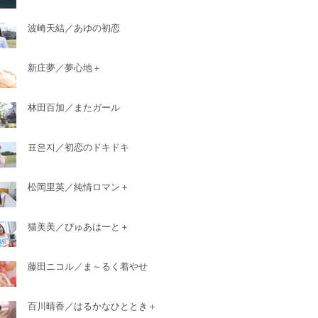
波崎天結／あゆの初恋
新庄夢／夢心地＋
林田百加／またガール
표은지／初恋のドキドキ
松岡里英／純情ロマン＋
猫美美／ぴゅあはーと＋
藤田ニコル／ま～るく着やせ
百川晴香／はるかなひととき＋