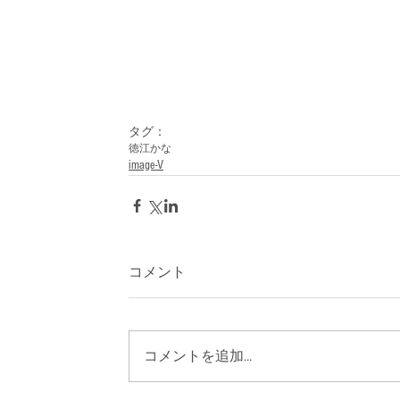
タグ：
徳江かな
image-V
コメント
コメントを追加…