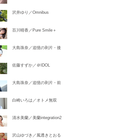
沢井ゆり／Omnibus
百川晴香／Pure Smile＋
大島珠奈／追憶の剥片・後
佐藤すずか／＠IDOL
大島珠奈／追憶の剥片・前
白崎いろは／オトメ無双
清水美蘭／美蘭integration2
沢山ゆづき／風透きとおる