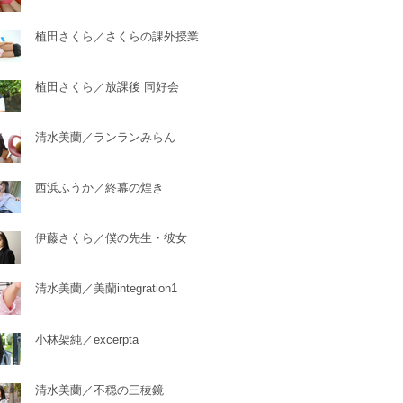
植田さくら／さくらの課外授業
植田さくら／放課後 同好会
清水美蘭／ランランみらん
西浜ふうか／終幕の煌き
伊藤さくら／僕の先生・彼女
清水美蘭／美蘭integration1
小林架純／excerpta
清水美蘭／不穏の三稜鏡