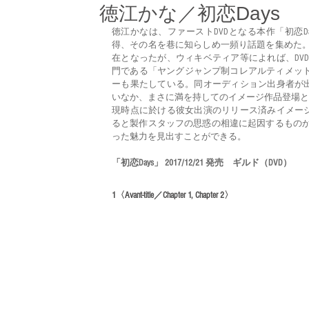
徳江かな／初恋Days
徳江かなは、ファーストDVDとなる本作「初恋D
得、その名を巷に知らしめ一頻り話題を集めた
在となったが、ウィキベティア等によれば、DV
門である「ヤングジャンプ制コレアルティメット
ーも果たしている。同オーディション出身者が出
いなか、まさに満を持してのイメージ作品登場と
現時点に於ける彼女出演のリリース済みイメージ
ると製作スタッフの思惑の相違に起因するもの
った魅力を見出すことができる。
「初恋Days」 2017/12/21 発売　ギルド（DVD）
1〈Avant-title／Chapter 1, Chapter 2〉