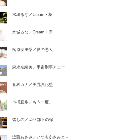
水城るな／Cream・枢
水城るな／Cream・序
楠原安里梨／夏の恋人
森永奈緒美／宇宙刑事アニー
倉科カナ／美乳強化塾
市橋直歩／もう一度…
碧しの／U30 部下の嫁
近藤あさみ／いつもあさみと＋