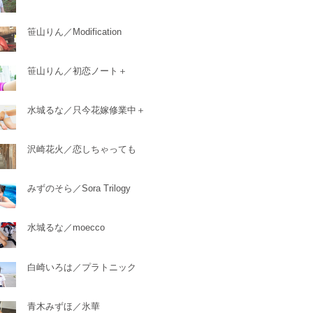
笹山りん／Modification
笹山りん／初恋ノート＋
水城るな／只今花嫁修業中＋
沢崎花火／恋しちゃっても
みずのそら／Sora Trilogy
水城るな／moecco
白崎いろは／プラトニック
青木みずほ／氷華