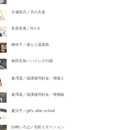
片瀬美月／月の天使
良原安美／Nスタ
峰玲子／湯らり温泉旅
林田百加／ハイレグの国
倉澤遥／放課後同好会・増補２
倉澤遥／放課後同好会・増補版
夏涼子／girl's after school
白崎いろは／光彩エモーション