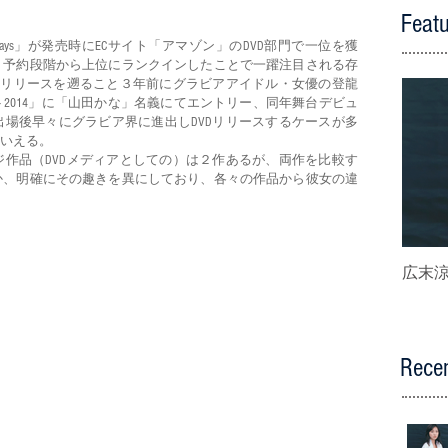
Feat
ays」が発売時にECサイト「アマゾン」のDVD部門で一位を獲
。予約段階から上位にランクインしたことで一躍注目される存
Dリリースを遡ること３年前にグラビアアイドル・女優の登龍
2014」に「山田かな」名義にてエントリー、同年舞台デビュ
場後早々にグラビア界に進出しDVDリリースするケースが多
いえる。
作品（DVDメディアとしての）は２作あるが、両作を比較す
か、明確にその趣きを異にしており、各々の作品から彼女の違
広末涼子
Recen