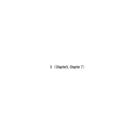
3〈Chapter3, Chapter 7〉