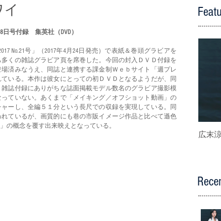
ワイ
Feat
年8月28日号付録　集英社（DVD）
 No.21号」（2017年4月24日発売）で表紙＆巻頭グラビアを
ち多くの雑誌グラビア頁を席巻した。今回の封入ＤＶＤ付録を
登場済みなうえ、同誌と連携する課金制Ｗｅｂサイト「週プレ
れている。本作は彼女にとっての初ＤＶＤとなるようだが、同
、雑誌付録にありがちな誌面掲載モデル数名のグラビア撮影模
なっていない。あくまで「メイキング／オフショット動画」の
チャーし、全編５１分という長尺での収録を実現している。同
われているが、画質的にも巷の市販イメージ作品と比べて遜色
」の概念を覆す出来映えとなっている。
広末涼子
Recen