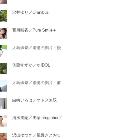
沢井ゆり／Omnibus
百川晴香／Pure Smile＋
大島珠奈／追憶の剥片・後
佐藤すずか／＠IDOL
大島珠奈／追憶の剥片・前
白崎いろは／オトメ無双
清水美蘭／美蘭integration2
沢山ゆづき／風透きとおる