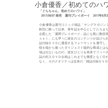
小倉優香／初めてのハ
「ぐらちゃん、初めてのハワイ」
   2017/08/07 発売　週刊プレイボーイ　2017
小倉優香は週刊コミック雑誌「ヤングマガジン 2017
鮮烈に飾って以来、青年誌を中心としてたちま
企図した「週間プレイボーイ」誌にも既に数回
ｎｅｔ」にも早々に彼女のコンテンツが設けら
誌付録ＤＶＤに通底するフォーマットを遵守し
様を端から撮ったダイジェスト版的な構成とは
域は出ないものの、彼女ひとりを単体でフィー
誌の封入ＤＶＤ企画はこれまでも幾度となく行
なく、そのクオリティは従来の「雑誌付録ＤＶＤ