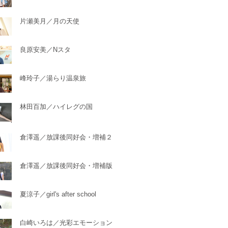
片瀬美月／月の天使
良原安美／Nスタ
峰玲子／湯らり温泉旅
林田百加／ハイレグの国
倉澤遥／放課後同好会・増補２
倉澤遥／放課後同好会・増補版
夏涼子／girl's after school
白崎いろは／光彩エモーション