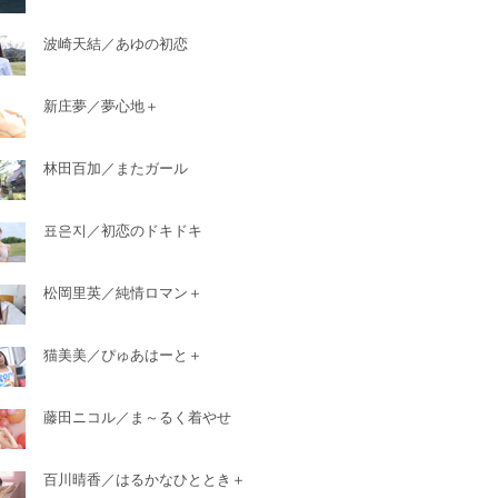
波崎天結／あゆの初恋
新庄夢／夢心地＋
林田百加／またガール
표은지／初恋のドキドキ
松岡里英／純情ロマン＋
猫美美／ぴゅあはーと＋
藤田ニコル／ま～るく着やせ
百川晴香／はるかなひととき＋