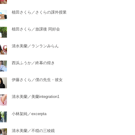
植田さくら／さくらの課外授業
植田さくら／放課後 同好会
清水美蘭／ランランみらん
西浜ふうか／終幕の煌き
伊藤さくら／僕の先生・彼女
清水美蘭／美蘭integration1
小林架純／excerpta
清水美蘭／不穏の三稜鏡