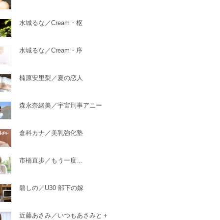
水城るな／Cream・枢
水城るな／Cream・序
楠原安里梨／夏の恋人
森永奈緒美／宇宙刑事アニー
倉科カナ／美乳強化塾
市橋直歩／もう一度…
碧しの／U30 部下の嫁
近藤あさみ／いつもあさみと＋