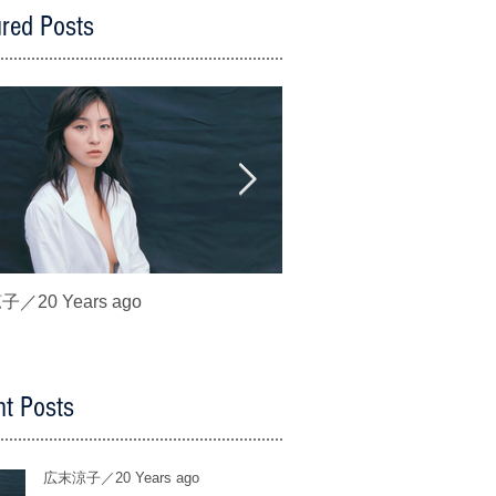
ured Posts
／20 Years ago
波崎天結／あゆの初恋
t Posts
広末涼子／20 Years ago