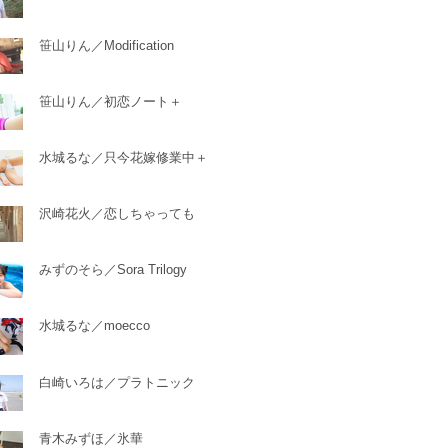
笹山りん／Modification
笹山りん／初恋ノート＋
水城るな／只今花嫁修業中＋
沢崎花火／恋しちゃっても
みずのそら／Sora Trilogy
水城るな／moecco
白崎いろは／プラトニック
青木みずほ／氷華