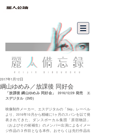
bibouroku
2017年1月12日
綱山ゆめみ／放課後 同好会
「放課後 綱山ゆめみ 同好会」  2016/12/29 発売　エ
スデジタル（DVD）
映像制作メーカー、エスデジタルの「Skip」レーベル
より、2016年10月から精確に1ヶ月のスパンを以て発
表されてきた、ダンスボーカル集団「原宿物語」
（およびその候補生）のメンバー出演によるイメー
ジ作品の３作目となる本作。おそらくは先行作品出