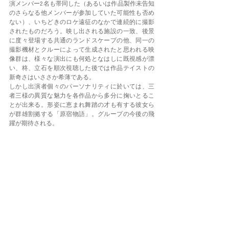
演メンバー2名も帯同した（あるいは作品製作未告知
のさらなる他メンバーが参加していた可能性も否め
ない）、いちどきのロケ遠征のなかで連続的に撮影
されたものだろう。映し出される施設の一致、後景
に度々登場する共通のランドスケープの他、同一の
撮影機材とクルーによって生成されたと思われる映
像群は、様々な演出にも何処となはしに既視感が漂
い、柊、立石を順次視聴した後では作品テイストの
新奇さはいささか希薄である。
しかし出演者個々のパーソナリティに於いては、三
者三様の異質な魅力を各作品から多分に掬いとるこ
とが出来る。形姿に恵まれ舞踏の才も有する彼女ら
が群雄割拠する「原宿物語」。グループの今後の飛
躍が期待される。