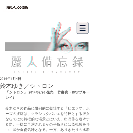
bibouroku
2016年1月4日
鈴木ゆき／シトロン
「シトロン」 2014/09/26 発売　竹書房（DVD/ブルー
レイ）
鈴木ゆきの作品に慣例的に登場する「ピエラマ」ポ
ーズの披露は、クラシックバレエを特技とする彼女
ならではの特権的な場景とはいえ、出演作を追求す
る際、一様に再演されるその平板さには既視感を伴
い、些か食傷気味となる。一方、ありきたりの水着