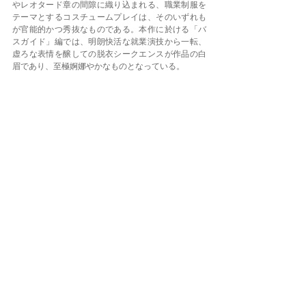
やレオタード章の間隙に織り込まれる、職業制服を
テーマとするコスチュームプレイは、そのいずれも
が官能的かつ秀抜なものである。本作に於ける「バ
スガイド」編では、明朗快活な就業演技から一転、
虚ろな表情を醸しての脱衣シークエンスが作品の白
眉であり、至極婀娜やかなものとなっている。