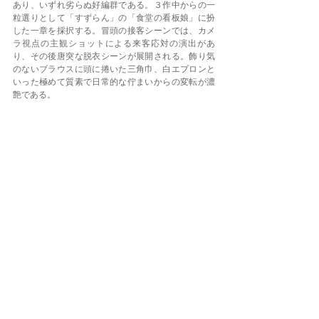
あり、いずれ劣らぬ好編群である。３作中からの一
粒選りとして「すずらん」の「食堂の看板娘」に扮
した一章を採択する。冒頭の接客シーンでは、カメ
ラ視点の主観ショットによる来客応対の演出があ
り、その後唐突な脱衣シーンが展開される。飾り気
のないブラウスに頭に捲いた三角巾、白エプロンと
いった極めて質素で日常的な佇まいからの変転が濃
艶である。