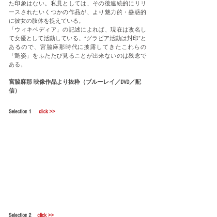
た印象はない。私見としては、その後連続的にリリ
ースされたいくつかの作品が、より魅力的・蠱惑的
に彼女の肢体を捉えている。
「ウィキペディア」の記述によれば、現在は改名し
て女優として活動している。“グラビア活動は封印”と
あるので、宮脇麻那時代に披露してきたこれらの
「艶姿」をふたたび見ることが出来ないのは残念で
ある。
宮脇麻那 映像作品より抜粋（ブルーレイ／DVD／配
信）
Selection 1　 
click >>
Selection 2　
click >>