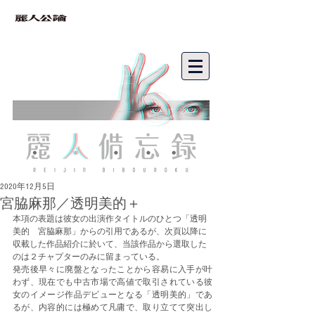
bibouroku
2020年12月5日
宮脇麻那／透明美的＋
本項の表題は彼女の出演作タイトルのひとつ「透明
美的　宮脇麻那」からの引用であるが、次頁以降に
収載した作品紹介に於いて、当該作品から選取した
のは２チャプターのみに留まっている。
発売後早々に廃盤となったことから容易に入手が叶
わず、現在でも中古市場で高値で取引されている彼
女のイメージ作品デビューとなる「透明美的」であ
るが、内容的には極めて凡庸で、取り立てて突出し