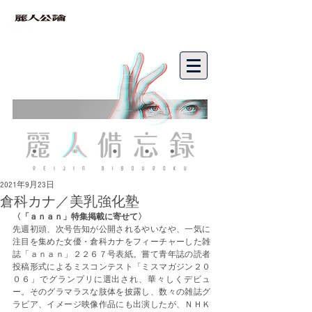
bibouroku
2021年9月23日
倉科カナ／美乳強化塾
〈「ａｎａｎ」特集掲載に寄せて〉
先週初頭、次号告知が公開されるやいなや、一気に
注目を集めた女優・倉科カナをフィーチャーした雑
誌「ａｎａｎ」２２６７号表紙。嘗て青年誌の読者
投稿形式によるミスコンテスト「ミスマガジン２０
０６」でグランプリに選出され、華々しくデビュ
ー。そのグラマラスな肢体を披露し、数々の雑誌グ
ラビア、イメージ映像作品にも出演したが、ＮＨＫ