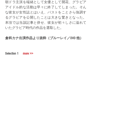
朝ドラ主演を端緒として女優として開花、グラビア
アイドル的な活動は早々に終了してしまった。そん
な彼女が女性誌とはいえ、バストをことさら強調す
るグラビアを公開したことは大きな驚きとなった。
本項では当該記事と併せ、彼女が初々しさに溢れて
いたグラビア時代の作品を選取した。
倉科カナ出演作品より抜粋（ブルーレイ／DVD 他）
Selection 1　 
more >>