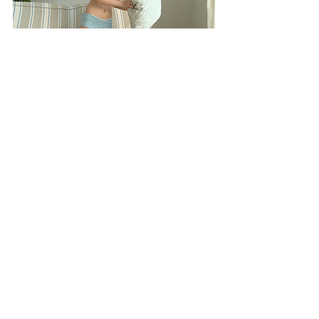
Selection 7　 
more >>
タグ：
佐藤すずか
image-V