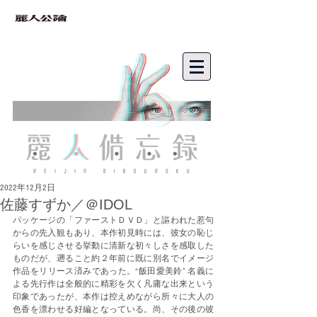
bibouroku
2022年12月2日
佐藤すずか／＠IDOL
パッケージの「ファーストＤＶＤ」と謳われた惹句
からの先入観もあり、本作初見時には、彼女の恥じ
らいを感じさせる挙動に清新な初々しさを感取した
ものだが、遡ること約２年前に既に別名でイメージ
作品をリリース済みであった。“飯田愛美鈴” 名義に
よる先行作は全般的に精彩を欠く凡庸な出来という
印象であったが、本作は控えめながら所々に大人の
色香を漂わせる好編となっている。尚、その後の彼