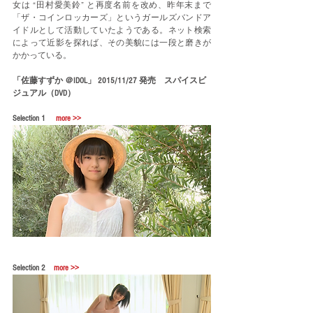
女は “田村愛美鈴” と再度名前を改め、昨年末まで
「ザ・コインロッカーズ」というガールズバンドア
イドルとして活動していたようである。ネット検索
によって近影を探れば、その美貌には一段と磨きが
かかっている。
「佐藤すずか ＠IDOL」 2015/11/27 発売　スパイスビ
ジュアル（DVD）
Selection 1　 
more >>
Selection 2　
more >>