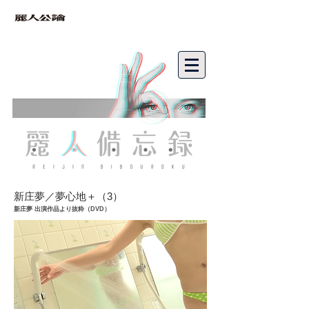
bibouroku
新庄夢／夢心地＋（3）
新庄夢 出演作品より抜粋（DVD）