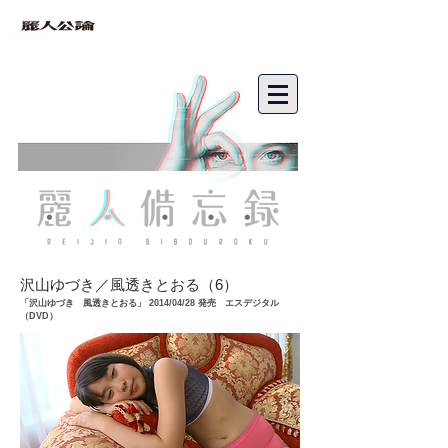
bibouroku
沢山ゆづき／風透きとおる（6）
「沢山ゆづき 風透きとおる」 2014/04/28 発売 エスデジタル
（DVD）