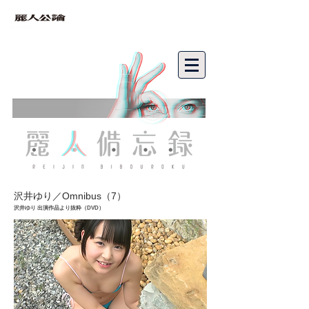
bibouroku
沢井ゆり／Omnibus（7）
沢井ゆり 出演作品より抜粋（DVD）