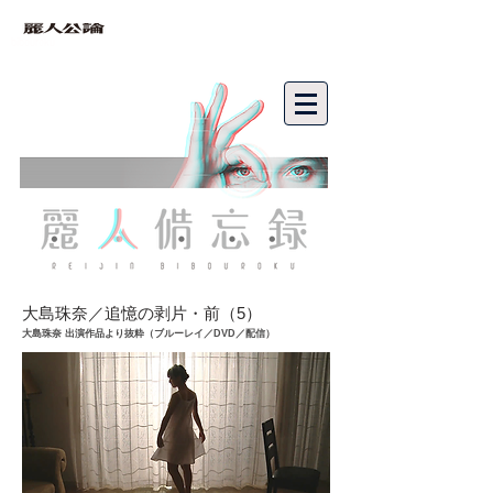
bibouroku
大島珠奈／追憶の剥片・前（5）
大島珠奈 出演作品より抜粋（ブルーレイ／DVD／配信）