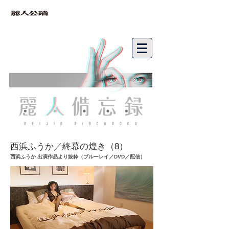
bibouroku
西浜ふうか／終幕の煌き（8）
西浜ふうか 出演作品より抜粋（ブルーレイ／DVD／配信）