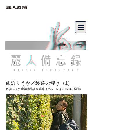
bibouroku
西浜ふうか／終幕の煌き（1）
西浜ふうか 出演作品より抜粋（ブルーレイ／DVD／配信）