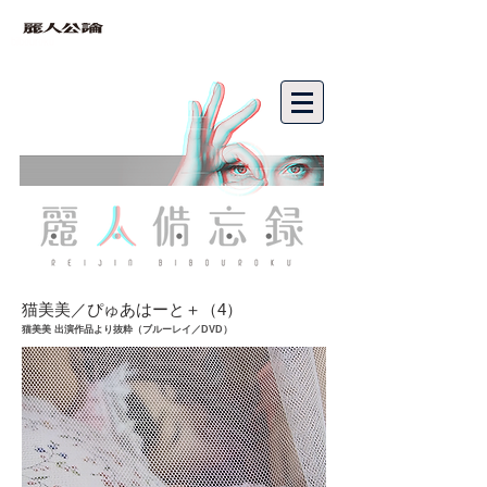
bibouroku
猫美美／ぴゅあはーと＋（4）
猫美美
出演作品より抜粋（ブルー
レイ／DVD）