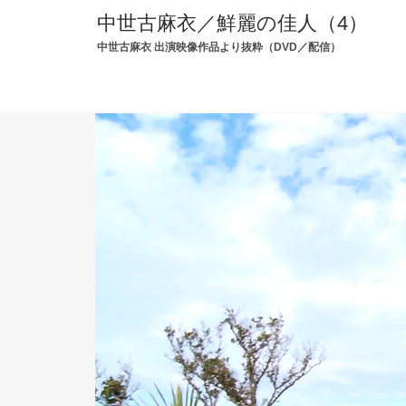
中世古麻衣／鮮麗の佳人（4）
中世古麻衣 出演映像作品より抜粋（DVD／配信）