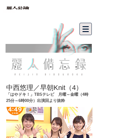
bibouroku
中西悠理／早朝Knit（4）
「はやドキ！」TBSテレビ 月曜～金曜（4時
25分～6時00分）出演回より抜粋