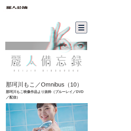
bibouroku
那珂川もこ／Omnibus（10）
那珂川もこ映像作品より抜粋（ブルーレイ／DVD
／配信）