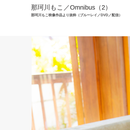
那珂川もこ／Omnibus（2）
那珂川もこ映像作品より抜粋（ブルーレイ／DVD／配信）