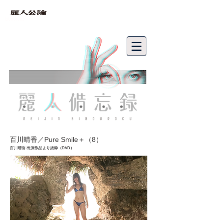
bibouroku
百川晴香／
Pure Smile＋（8
）
百川晴香 出演作品より抜粋（DVD）