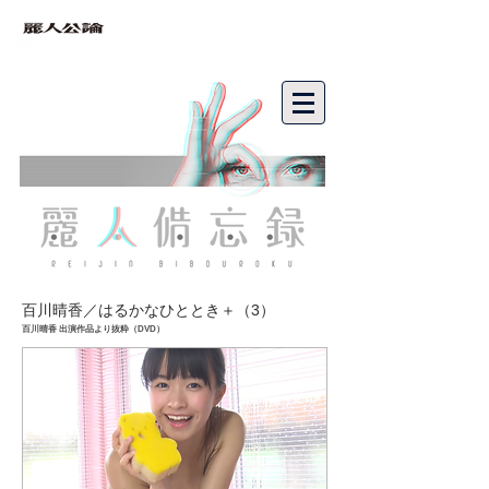
bibouroku
百川晴香／はるかなひととき＋（3）
百川晴香 出演作品より抜粋
（DVD）