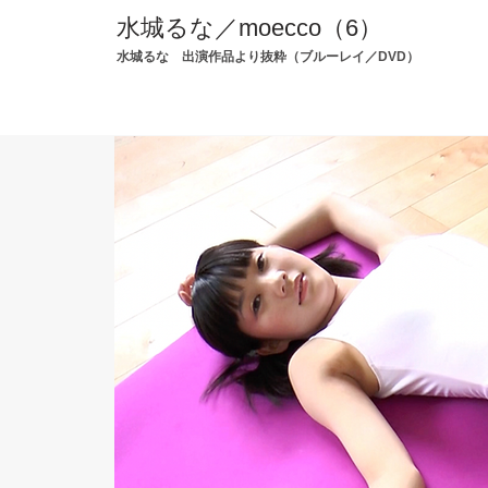
水城るな／moecco（6）
水城るな 出演作品より抜粋
（ブルーレイ／DVD）