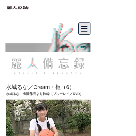
bibouroku
水城るな／Cream・枢（6）
水城るな 出演作品より抜粋
（ブルーレイ／DVD）