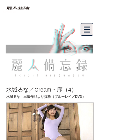
bibouroku
水城るな／Cream・序（4）
水城るな 出演作品より抜粋
（ブルーレイ／DVD）