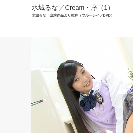
水城るな／Cream・序（1）
水城るな 出演作品より抜粋
（ブルーレイ／DVD）